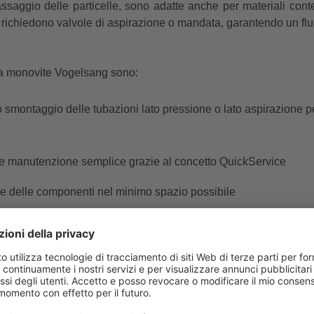
assaggio delle particelle, sono adatte anche per materiali cont
 richiedono valvole di aspirazione o mandata, garantendo un flu
pa monovite Vogelsang sono:
o smontaggio delle tubazioni lato pressione o lato aspirazione pe
 e manutenzione semplice grazie al concetto QuickService
ile delle componenti nel minimo spazio possibile
ica a cartuccia può essere sostituita senza aprire la pompa
rdanico con manicotto di protezione per la sostituzione del roto
 di smontaggio
ello di pompa monovite dalla manutenzione particolarmente se