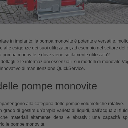
are in impianto: la pompa monovite è potente e versatile, molto
e alle esigenze dei suoi utilizzatori, ad esempio nel settore del 
 pompa monovite e dove viene solitamente utilizzata?
i dettagli e le informazioni essenziali sui modelli di monovite Vog
 innovativo di manutenzione QuickService.
 delle pompe monovite
artengono alla categoria delle pompe volumetriche rotative.
rado di gestire un'ampia varietà di liquidi, dall'acqua ai flui
nche materiali altamente densi e abrasivi: una capacità s
rio le pompe monovite.