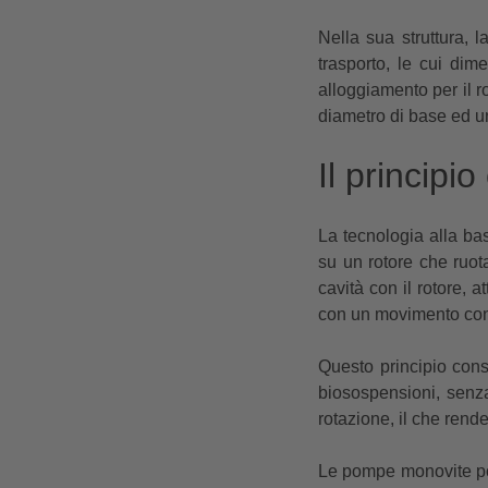
Nella sua struttura, 
trasporto, le cui dim
alloggiamento per il r
diametro di base ed un
Il princip
La tecnologia alla b
su un rotore che ruot
cavità con il rotore, a
con un movimento con
Questo principio conse
biosospensioni, senza
rotazione, il che rend
Le pompe monovite pos