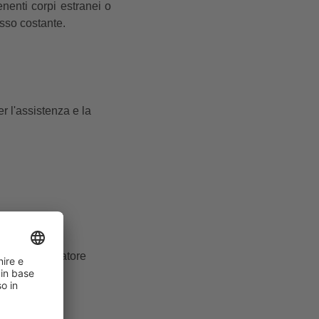
enenti corpi estranei o
sso costante.
r l'assistenza e la
re e dello statore
mplice.