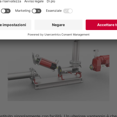
nico, la sostituzione delle componenti soggette ad usura è facil
enere un'elevata efficienza operativa. In caso di manutenzione
funzione nel minor tempo possibile. Sono disponibili diverse op
di rotore, statore o guarnizioni.
ostituito singolarmente con facilità. Un ulteriore vantaggio è che 