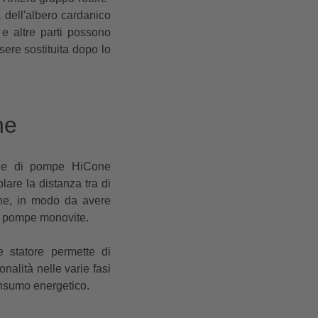
 dell'albero cardanico
e altre parti possono
ere sostituita dopo lo
one
erie di pompe HiCone
lare la distanza tra di
che, in modo da avere
li pompe monovite.
e statore permette di
nalità nelle varie fasi
onsumo energetico.