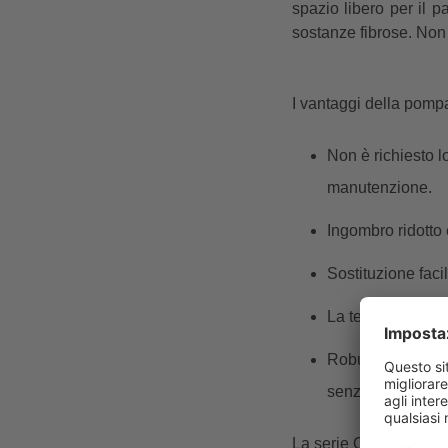
spazio libero per il p
sostanze fibrose. Non
I vantaggi della pom
Non è richiesto l
manutenzione.
Ingombro ridotto
Sostituzione fac
La tenuta meccan
Robusto albero ca
senza necessità
La serie CC è un mod