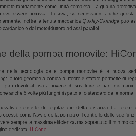
mbiato rapidamente come unità completa. La guaina protettiva
 deve essere rimossa. Tuttavia, se necessario, anche questa 
golarmente. Inoltre la tenuta meccanica
Quality-Cartridge
può ess
 cardanico o del motoriduttore ad assi paralleli.
ne della pompa monovite: HiC
ione nella tecnologia delle pompe monovite è la nuova s
g: la loro geometria conica di rotore e statore permette di rego
i gap dovuti all'usura, invece di sostituire le parti meccani
ione anche 5 volte più lunghi rispetto allo standard delle norma
ovativo concetto di regolazione della distanza tra rotore 
rocessi, come l'avvio della pompa o il controllo delle sue funzio
avere sempre la massima efficienza, ma soprattutto il minimo c
gina dedicata:
HiCone