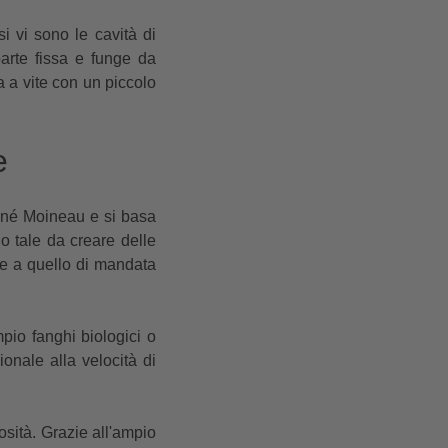
i vi sono le cavità di
parte fissa e funge da
a a vite con un piccolo
te
ené Moineau e si basa
o tale da creare delle
ione a quello di mandata
mpio fanghi biologici o
onale alla velocità di
sità. Grazie all'ampio