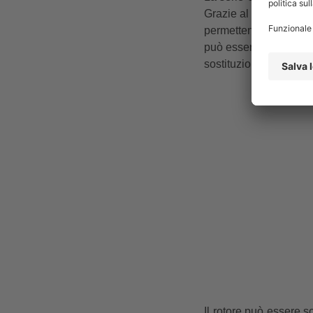
Grazie al suo design u
permettendole di mant
può essere rimessa in 
sostituzione flessibile 
Il rotore può essere s