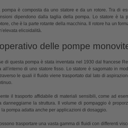
la pompa è composta da uno statore e da un rotore. Tra di ess
ensioni dipendono dalla taglia della pompa. Lo statore è la 
otore, che è la parte rotante della macchina. Il rotore ha un form
'elevata elicoidalità.
io operativo delle pompe monovi
ase di questa pompa è stata inventata nel 1930 dal francese R
a all'interno di uno statore fisso. Lo statore è sagomato in mod
ttraverso le quali il fluido viene trasportato dal lato di aspiraz
tinuo.
nte il trasporto affidabile di materiali sensibili, come ad ese
 danneggiarne la struttura. Il volume di pompaggio è proporzi
e la pompa adatta anche per applicazioni di dosaggio.
sono trasportare una vasta gamma di fluidi con differenti visco