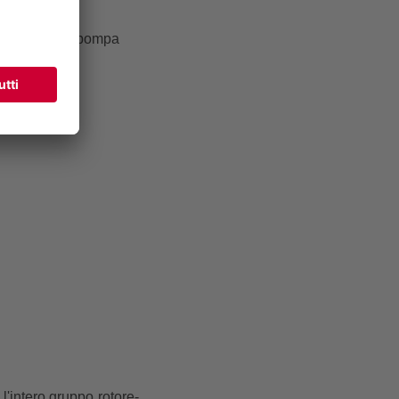
e e veloce,
 o guasto, la pompa
zioni per la
l'intero gruppo rotore-