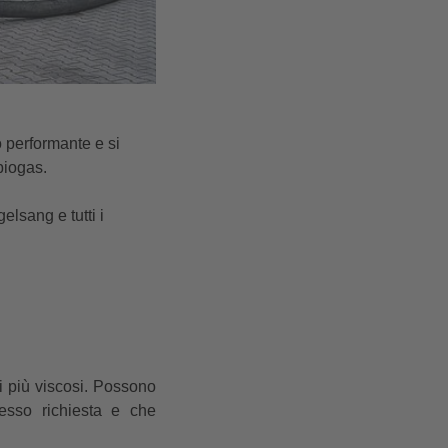
 performante e si
biogas.
elsang e tutti i
di più viscosi. Possono
pesso richiesta e che