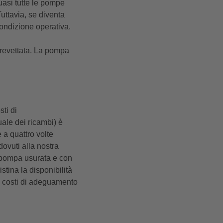
uasi tutte le pompe
Tuttavia, se diventa
 condizione operativa.
brevettata. La pompa
sti di
ale dei ricambi) è
 a quattro volte
dovuti alla nostra
a pompa usurata e con
stina la disponibilità
 i costi di adeguamento