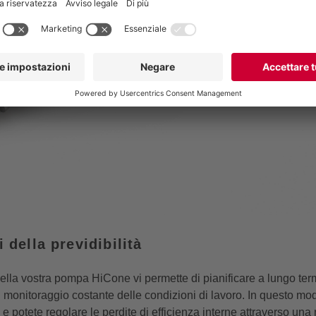
i della previdibilità
della vostra pompa HiCone vi permette di pianificare a lungo ter
 monitoraggio costante delle condizioni di lavoro. In questo mo
e potete regolare le perdite di efficienza interne attraverso una