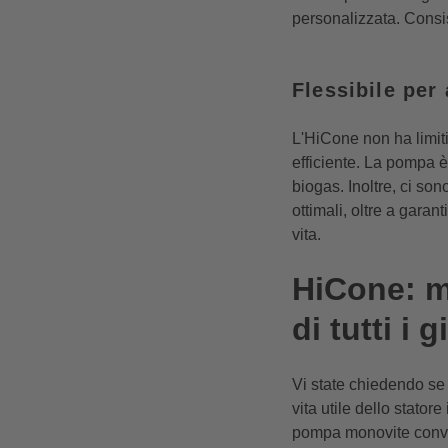
personalizzata. Consis
Flessibile per 
L'HiCone non ha limiti
efficiente. La pompa è 
biogas. Inoltre, ci son
ottimali, oltre a gara
vita.
HiCone: m
di tutti i g
Vi state chiedendo se 
vita utile dello stato
pompa monovite conven