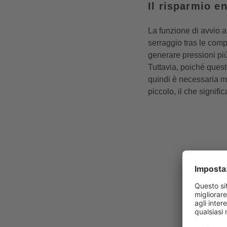
Il risparmio e
La funzione di avvio a
serraggio tras le comp
generare pressioni più
Tuttavia, poiché quest
quindi è necessaria me
piccolo, il che signi