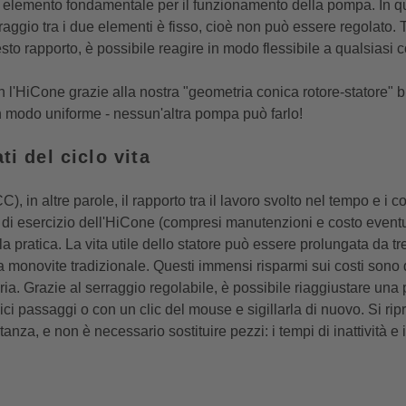
e, elemento fondamentale per il funzionamento della pompa. In q
rraggio tra i due elementi è fisso, cioè non può essere regolato. 
sto rapporto, è possibile reagire in modo flessibile a qualsiasi
 l'HiCone grazie alla nostra "geometria conica rotore-statore" 
n modo uniforme - nessun'altra pompa può farlo!
ti del ciclo vita
CC)
, in altre parole, il rapporto tra il lavoro svolto nel tempo e i co
 di esercizio dell'HiCone (compresi manutenzioni e costo eventu
 pratica. La vita utile dello statore può essere prolungata da tre
na monovite tradizionale. Questi immensi risparmi sui costi sono 
ria. Grazie al serraggio regolabile, è possibile riaggiustare un
ci passaggi o con un clic del mouse e sigillarla di nuovo. Si ripri
tanza, e non è necessario sostituire pezzi: i tempi di inattività e