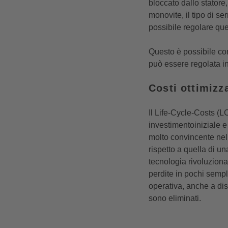
bloccato dallo stator
monovite, il tipo di se
possibile regolare que
Questo è possibile con
può essere regolata i
Costi ottimizza
Il
Life-Cycle-
Cost
s (L
investimentoiniziale e
molto convincente nella
rispetto a quella di u
tecnologia rivoluziona
perdite in pochi sempli
operativa, anche a dis
sono eliminati.