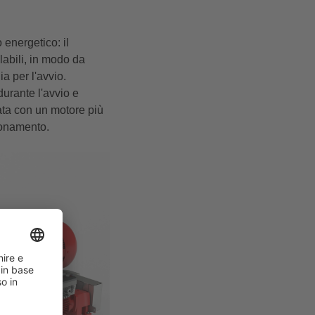
 energetico: il
labili, in modo da
a per l'avvio.
urante l'avvio e
ata con un motore più
ionamento.