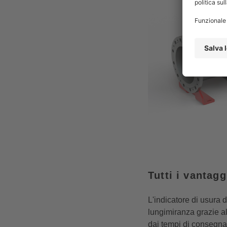
Tutti i vantagg
L'indicatore di usura 
lungimiranza grazie al
dai tempi di consegna 