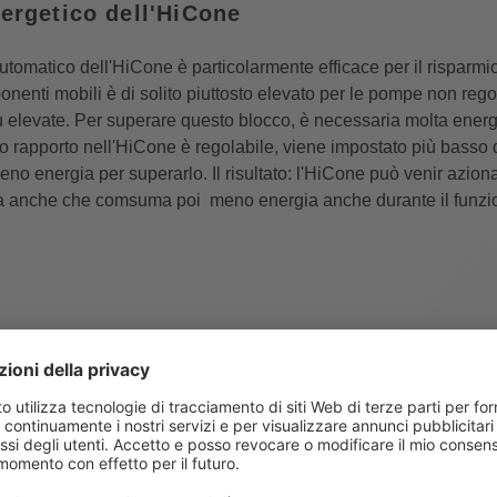
nergetico dell'HiCone
utomatico dell'HiCone è particolarmente efficace per il risparmio
onenti mobili è di solito piuttosto elevato per le pompe non rego
 elevate. Per superare questo blocco, è necessaria molta energi
o rapporto nell'HiCone è regolabile, viene impostato più basso d
no energia per superarlo. Il risultato: l'HiCone può venir azion
fica anche che comsuma poi meno energia anche durante il funz