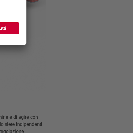
mine e di agire con
do siete indipendenti
 regolazione