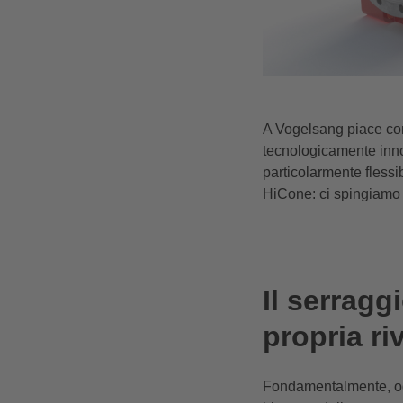
A Vogelsang piace con
tecnologicamente inno
particolarmente flessib
HiCone: ci spingiamo ol
Il serragg
propria ri
Fondamentalmente, ogn