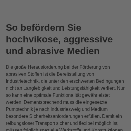
So befördern Sie
hochvikose, aggressive
und abrasive Medien
Die große Herausforderung bei der Förderung von
abrasiven Stoffen ist die Bereitstellung von
Industrietechnik, die unter den erschwerten Bedingungen
nicht an Langlebigkeit und Leistungsfähigkeit
verlier
t
.
Nur
so kann eine opti
m
ale Funktionalität gewährleistet
werden.
Dementsprechend
m
uss die eingesetzte
Pump
technik
je nach Industriezweig und Medium
besondere Sicherheitsanforderungen erfüll
en.
Damit ein
reibungsloser Transport
sicher und flexibel
möglich ist,
müssen
folglich
spezielle Werkstoffe und Konstruktionen