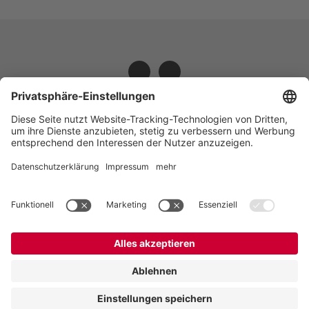
VOGELSANG - LEADING IN TECHNOLOGY
Vogelsang GmbH & Co. KG,
Holthöge 10-14,
49632 Essen (Oldenburg), Germany
:
+49 5434 83 0
,
:
germany@vogelsang.info
Datenschutz
|
Impressum
|
Disclaimer