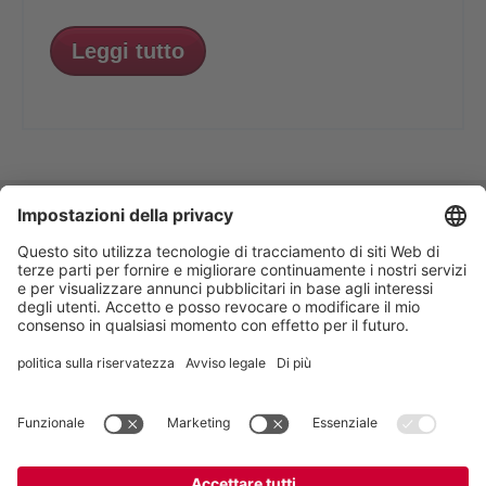
Leggi tutto
VOGELSANG - LEADING IN TECHNOLOGY
Vogelsang S.r.l.
, Via Bertolino 9/A, 26025
Pandino CR, Italia
+39 0373 97 06 99
,
italy@vogelsang.info
Private policy
|
Imprint
|
Esonero da