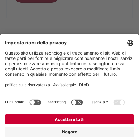
VOGELSANG - LEADING IN TECHNOLOGY
Vogelsang S.r.l.
, Via Bertolino 9/A, 26025
Pandino CR, Italia
+39 0373 97 06 99
,
italy@vogelsang.info
Private policy
|
Imprint
|
Esonero da
responsabilità