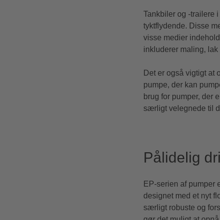
Tankbiler og -trailere
tyktflydende. Disse m
visse medier indehold
inkluderer maling, lak
Det er også vigtigt 
pumpe, der kan pumpe 
brug for pumper, der 
særligt velegnede til 
Pålidelig dr
EP-serien
af pumper 
designet med et nyt f
særligt robuste og for
gør det muligt at opnå 