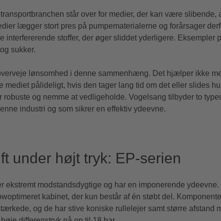
 i transportbranchen står over for medier, der kan være slibende, 
edier lægger stort pres på pumpematerialerne og forårsager derf
e interfererende stoffer, der øger sliddet yderligere. Eksemple
 og sukker.
at overveje lønsomhed i denne sammenhæng. Det hjælper ikke me
mediet pålideligt, hvis den tager lang tid om det eller slides h
er robuste og nemme at vedligeholde. Vogelsang tilbyder to type
denne industri og som sikrer en effektiv ydeevne.
ift under højt tryk: EP-serien
er ekstremt modstandsdygtige og har en imponerende ydeevne.
lowoptimeret kabinet, der kun består af én støbt del. Komponent
stærkede, og de har stive koniske rullelejer samt større afstand 
høje differenstryk på op til 18 bar.