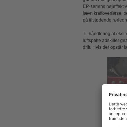
EP-seriens højeffektiv
jævn kraftoverførsel 
på tilstødende rørledn
Til håndtering af eks
luftspalte adskiller 
drift. Hvis der opstår