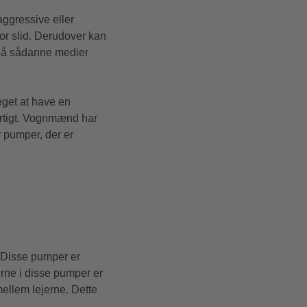
aggressive eller
or slid. Derudover kan
r på sådanne medier
get at have en
urtigt. Vognmænd har
r pumper, der er
 Disse pumper er
erne i disse pumper er
mellem lejerne. Dette