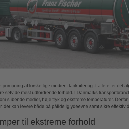
pumpning af forskellige medier i tankbiler og -trailere, er det 
ere selv de mest udfordrende forhold. I Danmarks transportbra
som slibende medier, høje tryk og ekstreme temperaturer. Derfor er
 der kan levere både på pålidelig ydeevne samt sikre effektiv dr
per til ekstreme forhold