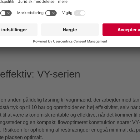
effektiv: VY-serien
en anden pålidelig løsning til vognmænd, der arbejder med tankb
å tryk op til 10 bar og opretholder en høj effektivitet, selv nå
 til at være økonomisk rentable og effektive, når det kommer ti
ningssteder og en kompakt, flowoptimeret konstruktion sparer V
rift. Risikoen for ophobning af restmængder er også minimal, da 
tte pladsen optimalt.