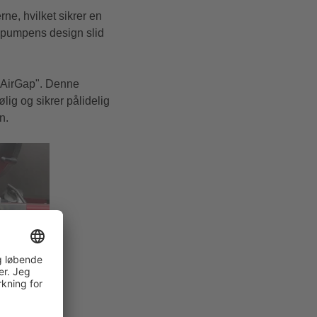
ne, hvilket sikrer en
r pumpens design slid
 "AirGap". Denne
ig og sikrer pålidelig
n.