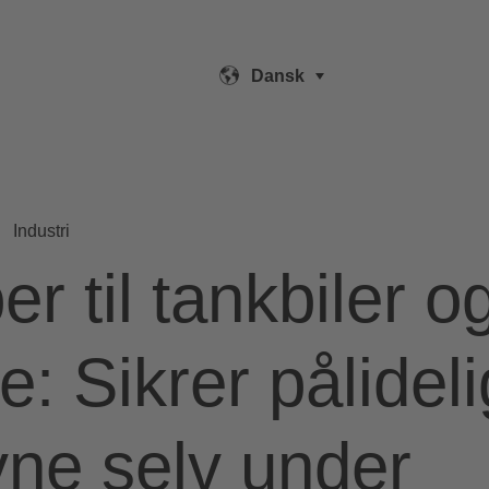
Dansk
Industri
r til tankbiler og
re: Sikrer pålideli
ne selv under