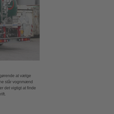
afgørende at vælge
nche står vognmænd
 det vigtigt at finde
ift.