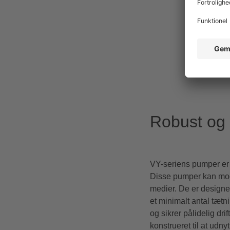
Robust og 
VY-seriens
pumper er 
Disse pumper kan modst
medier. De er designet
et minimalt antal tæt
og sikrer pålidelig d
konstrueret til at udny