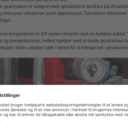
e gearsystem er udstyret med spiralskårne tandhjul på drivaksler
og reducerer vibrationer samt støjniveauet. Derudover minimere
inger.
treme temperaturer er EP-serien udstyret med en funktion kaldet
gear og pumpekammer, hvilket hjælper med at holde gearkassen køl
 lækager, ledes væsken væk i stedet for at trænge ind i gearkasse