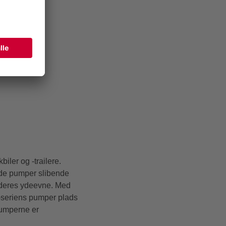
iler og -trailere.
r de pumper slibende
l deres ydeevne. Med
Y-seriens pumper plads
pumperne er