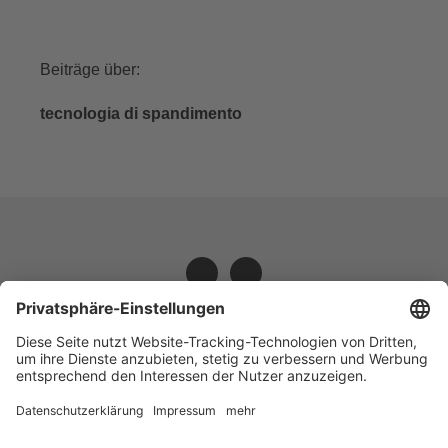
Beiträge über:
tecnologia di spandimento
VOGELSANG - LEADING IN TECHNOLOGY
Vogelsang GmbH & Co. KG,
Holthöge 10-14,
49632 Essen (Oldenburg), Germany