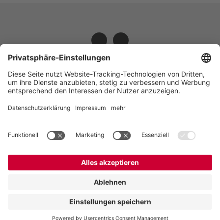
VOGELSANG - LEADING IN TECHNOLOGY
Vogelsang GmbH & Co. KG,
Holthöge 10-14,
49632 Essen (Oldenburg), Germany
:
+49 5434 83 0
,
:
germany@vogelsang.info
Datenschutz
|
Impressum
|
Disclaimer