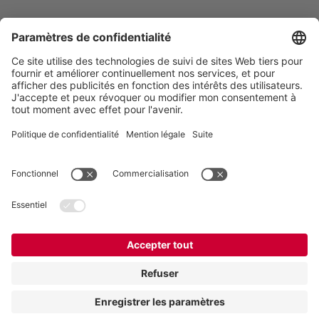
VOGELSANG - LEADING IN TECHNOLOGY
Vogelsang France,
Z.A. De Fontgrave
,
26740
Montboucher sur Jabron
,
France
:
+33 04 75 52 74 50
,
:
france@vogelsang.info
Politique de confidentialite
|
Mentions legales
|
Clause de non responsabilite