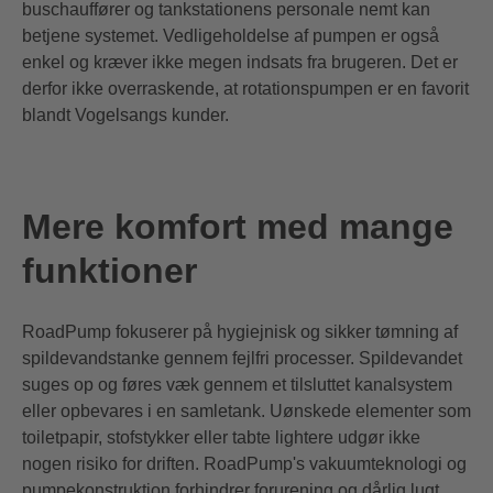
buschauffører og tankstationens personale nemt kan
betjene systemet. Vedligeholdelse af pumpen er også
enkel og kræver ikke megen indsats fra brugeren. Det er
derfor ikke overraskende, at rotationspumpen er en favorit
blandt Vogelsangs kunder.
Mere komfort med mange
funktioner
RoadPump fokuserer på hygiejnisk og sikker tømning af
spildevandstanke gennem fejlfri processer. Spildevandet
suges op og føres væk gennem et tilsluttet kanalsystem
eller opbevares i en samletank. Uønskede elementer som
toiletpapir, stofstykker eller tabte lightere udgør ikke
nogen risiko for driften. RoadPump's vakuumteknologi og
pumpekonstruktion forhindrer forurening og dårlig lugt,