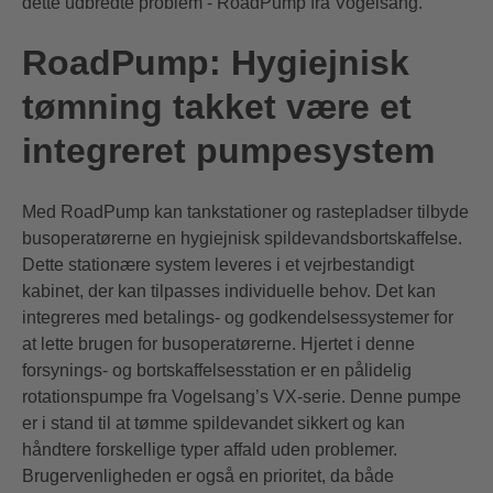
dette udbredte problem -
RoadPump
fra Vogelsang.
RoadPump: Hygiejnisk
tømning takket være et
integreret pumpesystem
Med RoadPump kan tankstationer og rastepladser tilbyde
busoperatørerne en hygiejnisk spildevandsbortskaffelse.
Dette stationære system leveres i et vejrbestandigt
kabinet, der kan tilpasses individuelle behov. Det kan
integreres med betalings- og godkendelsessystemer for
at lette brugen for busoperatørerne. Hjertet i denne
forsynings- og bortskaffelsesstation er en pålidelig
rotationspumpe fra Vogelsang’s
VX-serie
. Denne pumpe
er i stand til at tømme spildevandet sikkert og kan
håndtere forskellige typer affald uden problemer.
Brugervenligheden er også en prioritet, da både