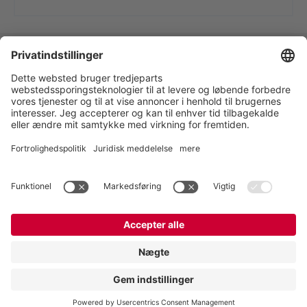
VOGELSANG - LEADING IN TECHNOLOGY
Vogelsang-AS, Industriparken 2, 6880 Tarm,
Danmark
:
+45 97372777
,
:
info@vogelsang-as.dk
Erklæring om databeskyttelse
|
Imprint
(EN) |
Disclaimer (EN)
2023