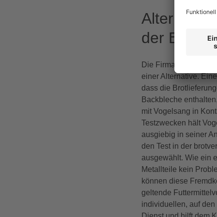
Alternativ
der Brotve
Die Firma Awila aus L
einer Alternative. Ein
dass die Brotlieferun
Backbleche enthalten, 
mit Vogelsang in Konta
Testzwecken hält Vog
ausgiebig in seiner An
den Test in der brot
ausgewählt. Wie ein er
Metallteile kein Probl
können diese Fremdkör
geltende Futtermittel
individuellen, auf de
Dienst und hilft dem 