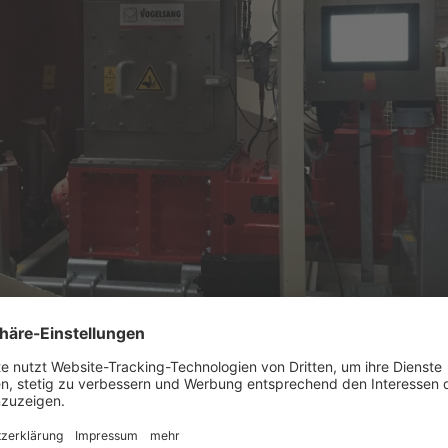
D: die gehärteten Ripperrotoren können auch mühelos Meta