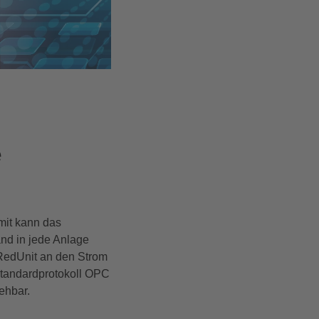
e
mit kann das
nd in jede Anlage
 RedUnit an den Strom
Standardprotokoll OPC
ehbar.