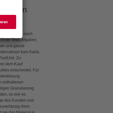
falls in
be und suchte nach
. Erste Tests ergaben,
aber und ganze
 Alternativen kam Awila
 RedUnit. Zu
vor dem Kauf
ktes entscheidet. Für
ystemlösung
en enthaltenen
chtigen Granulierung
rden, so wie es
lage des Kunden und
zuverlässig ihren
 sie das Material in