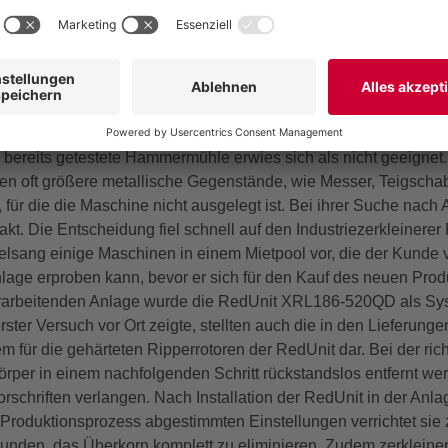
e Lösung zur Reduzierung des Ab
rarbeitungsanlage
astrup liefert unter anderem Komplettlösungen für diese Betrie
e bereits getestete Hammermühle erwies sich als nicht geeignet
gen oft größere metallische Gegenstände, wie Messer, Teigsch
für die die Maschine nicht ausgelegt ist. Bei ihrer Suche nach
kt. Die Entscheidung fiel schnell auf den Industriezerkleinerer
elsang einige Maschinen in einem Mietpool vor, die der Kunde 
lage erproben kann, bevor er sich für den Kauf des neuen Produ
verarbeitenden Anlage wurde die RedUnit XRL186-520QD als S
ster Versuch vor Ort zeigte, stellten auch die in den Lieferung
em für die gehärteten Ripperrotoren der RedUnit dar. Bei der ri
per in einem nachfolgenden Schritt rückstandslos entfernt we
vorschriften verlangen. Nach Installation der RedUnit in der An
n Produktionsprozess abgestimmten Einstellungen verrichtet sie 
Kunden, das Überkorn komplett zu eliminieren. Zudem zerkleinert