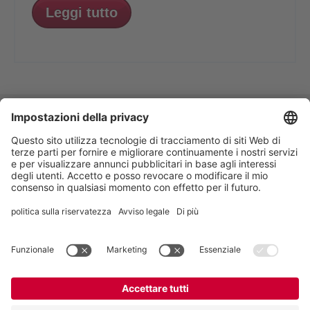
Leggi tutto
VOGELSANG - LEADING IN TECHNOLOGY
Vogelsang S.r.l.
, Via Bertolino 9/A, 26025
Pandino CR, Italia
+39 0373 97 06 99
,
italy@vogelsang.info
Private policy
|
Imprint
|
Esonero da
responsabilità