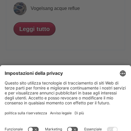
Vogelsang acque reflue
Leggi tutto
VOGELSANG - LEADING IN TECHNOLOGY
Vogelsang S.r.l.
, Via Bertolino 9/A, 26025
Pandino CR, Italia
+39 0373 97 06 99
,