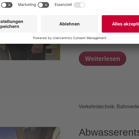
Seit drei Jahrzehnten präg
Zukunft der Mobilität mit 
Vogelsang Infrastru
Weiterlesen
Verkehrstechnik,
Bahnverk
Abwasserent