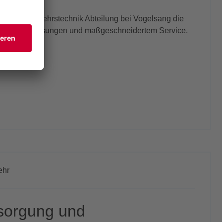
t unsere Verkehrstechnik Abteilung bei Vogelsang die
innovativen Lösungen und maßgeschneidertem Service.
ktur
ehr
sorgung und