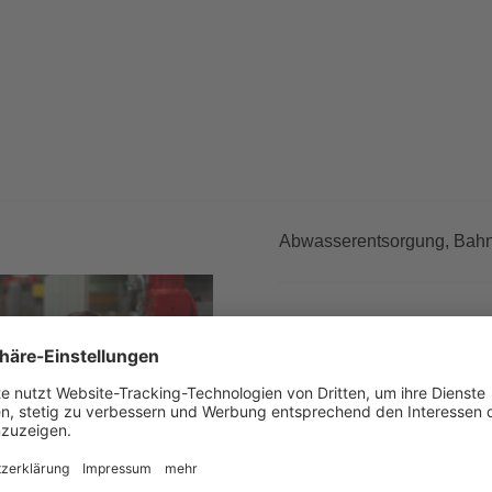
Abwasserentsorgung,
Bahn
Unsere Verkeh
Vogelsang: 3
Erfolg
08.04.25 14:51