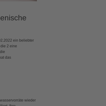
ienische
02.2022 ein beliebter
 die 2 eine
die
hat das
hwasservorräte wieder
iert. Ihre