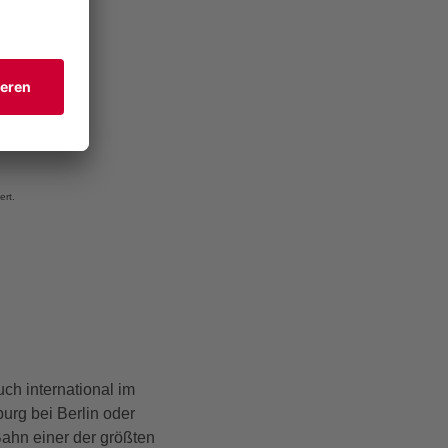
ert.
ch international im
urg bei Berlin oder
ahn einer der größten