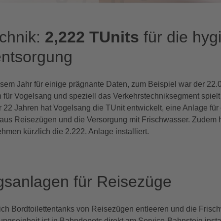
chnik:
2,222 TUnits
für die hyg
ntsorgung
iesem Jahr für einige prägnante Daten, zum Beispiel war der 22.
 für Vogelsang und speziell das
Verkehrstechniksegment
spielt
 22 Jahren hat Vogelsang die TUnit entwickelt, eine Anlage für 
us Reisezügen und die Versorgung mit Frischwasser. Zudem 
en kürzlich die 2.222. Anlage installiert.
gsanlagen für Reisezüge
sich Bordtoilettentanks von Reisezügen entleeren und die Frisc
ungseinheit ist in Bahndepots direkt am Service-Bahnsteig install