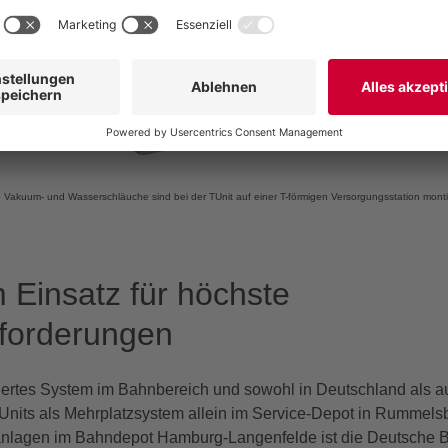
e Vakuum- und Wasser
schläuche sind bei der
TUnit auf einer T-förmigen
Versorgungsstation monti
m Einsatz für höchste
forderungen
liertes System im
Bahnbereich
und sowohl in Deutschland als au
TUnits als Mehrplatzsystem allein im Service-Depot in Rummelsb
nlagen im Bahndepot Hamburg-Langenfelde ist die Deutsche B