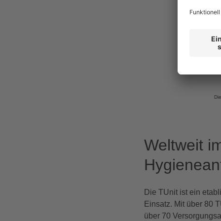
Di
Weltweit i
Hygienean
Die TUnit ist ein etab
Einsatz. Mit über 80 
über 70 Versorgungsa