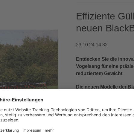
Effiziente Gü
neuen BlackB
23.10.24 14:32
Entdecken Sie die innova
Vogelsang für eine präzi
reduziertem Gewicht
Die neuen Modelle der Bl
Die erweiterte BlackBird-S
Modellen, die speziell für
entwickelt wurden. Mit den 
Pro und BlackBird Max deck
Einsatzmöglichkeiten ab und