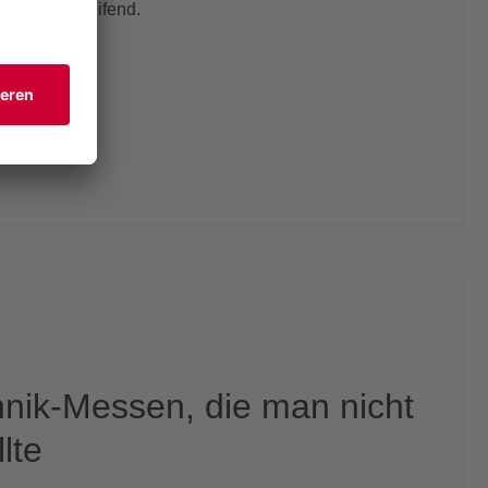
änge übergreifend.
chnik
hnik-Messen, die man nicht
lte