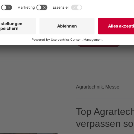
perfekte Gülleablage, Gest
Vogelsang Agrarte
Weiterlesen
Agrartechnik,
Messe
Top Agrartec
verpassen sol