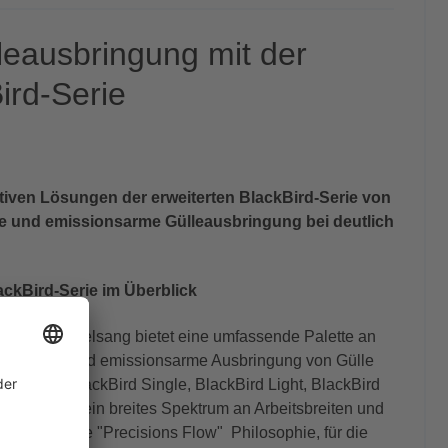
lleausbringung mit der
ird-Serie
tiven Lösungen der erweiterten BlackBird-Serie von
se und emissionsarme Gülleausbringung bei deutlich
ackBird-Serie im Überblick
erie von Vogelsang bietet eine umfassende Palette an
 die präzise und emissionsarme Ausbringung von Gülle
Modellen BlackBird Single, BlackBird Light, BlackBird
t die Serie ein breites Spektrum an Arbeitsbreiten und
 verfolgt die "Precisions Flow" Philosophie, für die