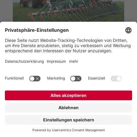
Agrartechnik,
BlackBird,
Ausbringstechnik
Einfaches
Nachrüsten für
gesetzeskonforme
Ausbringungstechni